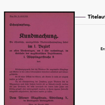
Titela
Er