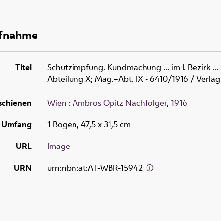
ufnahme
Titel
Schutzimpfung. Kundmachung ... im I. Bezirk ...
Abteilung X; Mag.=Abt. IX - 6410/1916
/ Verlag
schienen
Wien
:
Ambros Opitz Nachfolger
,
1916
Umfang
1 Bogen, 47,5 x 31,5 cm
URL
Image
URN
urn:nbn:at:AT-WBR-15942