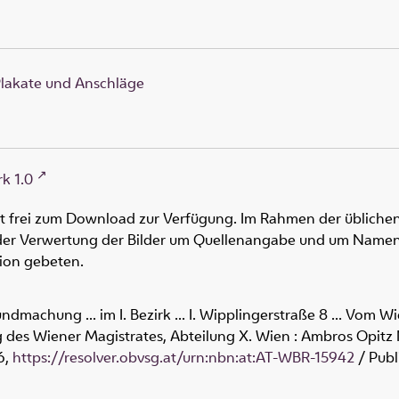
lakate und Anschläge
k 1.0
ht frei zum Download zur Verfügung. Im Rahmen der üblichen
oder Verwertung der Bilder um Quellenangabe und um Namen
tion gebeten.
dmachung ... im I. Bezirk ... I. Wipplingerstraße 8 ... Vom W
g des Wiener Magistrates, Abteilung X. Wien : Ambros Opitz
6
,
https://resolver.obvsg.at/urn:nbn:at:AT-WBR-15942
/ Publ