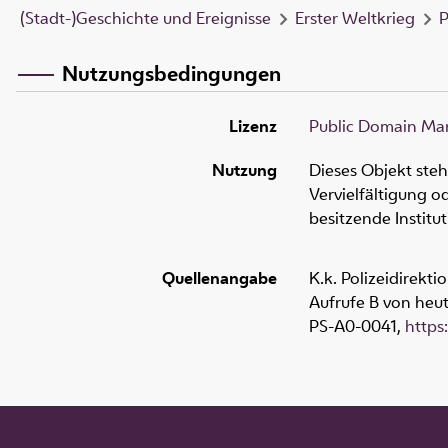
(Stadt-)Geschichte und Ereignisse
Erster Weltkrieg
P
Nutzungsbedingungen
Lizenz
Public Domain Mar
Nutzung
Dieses Objekt ste
Vervielfältigung 
besitzende Institu
Quellenangabe
K.k. Polizeidirekt
Aufrufe B von heute
PS-A0-0041
,
https