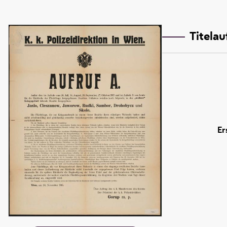
Titela
Er