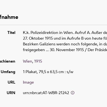
ufnahme
Titel
K.k. Polizeidirektion in Wien. Aufruf A. Außer 
27. Oktober 1915 und im Aufrufe B von heute f
Bezirken Galiziens werden noch folgende, in da
freigegeben ... 30. November 1915
/ Der Präside
schienen
Wien
,
1915
Umfang
1 Plakat, 79,5 x 63,5 cm
: s/w
URL
Image
URN
urn:nbn:at:AT-WBR-21242