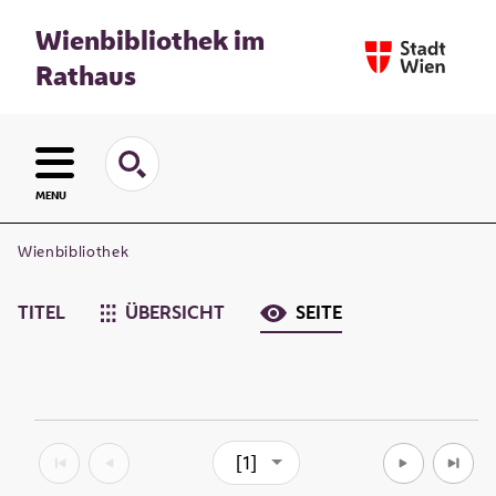
Wienbibliothek im
Rathaus
MENU
Wienbibliothek
TITEL
ÜBERSICHT
SEITE
[1]