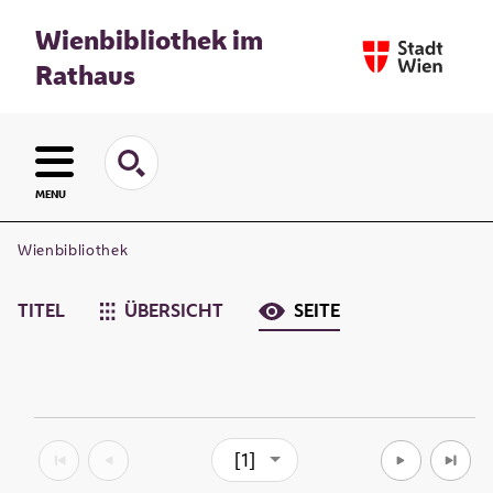
Wienbibliothek im
Rathaus
MENU
Wienbibliothek
TITEL
ÜBERSICHT
SEITE
[1]