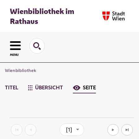
Wienbibliothek im
Rathaus
MENU
Wienbibliothek
TITEL
ÜBERSICHT
SEITE
[1]