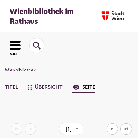
Wienbibliothek im
Rathaus
MENU
Wienbibliothek
TITEL
ÜBERSICHT
SEITE
[1]