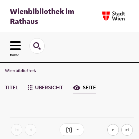
Wienbibliothek im
Rathaus
MENU
Wienbibliothek
TITEL
ÜBERSICHT
SEITE
[1]