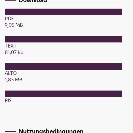
PDF
9,05 MB
TEXT
81,07 kb
ALTO
1,83 MB
RIS
Nutzungsbedingungen