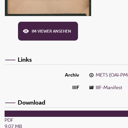
IM VIEWER ANSEHEN
Links
Archiv
METS (OAI-PM
IIIF
IIIF-Manifest
Download
PDF
9,07 MB