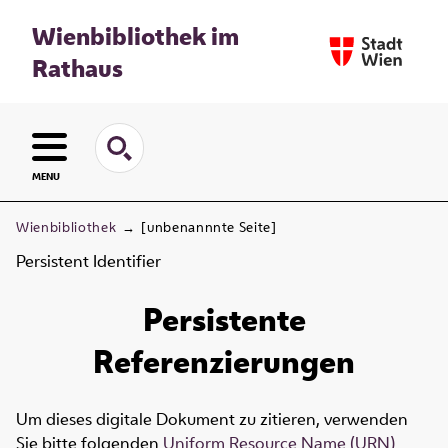
Wienbibliothek im
Rathaus
MENU
Wienbibliothek
→
[unbenannnte Seite]
Persistent Identifier
Persistente
Referenzierungen
Um dieses digitale Dokument zu zitieren, verwenden
Sie bitte folgenden
Uniform Resource Name (URN)