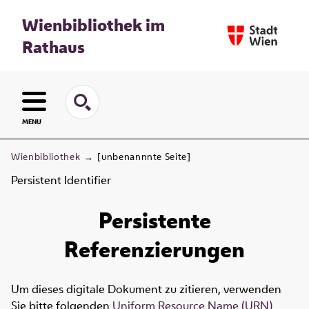
Wienbibliothek im
Rathaus
MENU
Wienbibliothek
→
[unbenannnte Seite]
Persistent Identifier
Persistente
Referenzierungen
Um dieses digitale Dokument zu zitieren, verwenden
Sie bitte folgenden
Uniform Resource Name (URN)