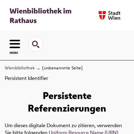
Wienbibliothek im
Rathaus
MENU
Wienbibliothek
→
[unbenannnte Seite]
Persistent Identifier
Persistente
Referenzierungen
Um dieses digitale Dokument zu zitieren, verwenden
Sie bitte folgenden
Uniform Resource Name (URN)