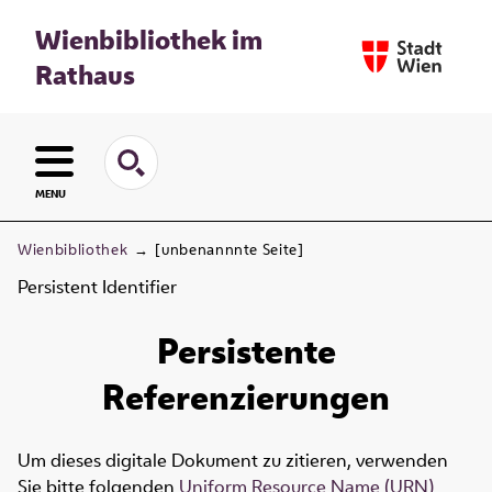
Wienbibliothek im
Rathaus
MENU
Wienbibliothek
→
[unbenannnte Seite]
Persistent Identifier
Persistente
Referenzierungen
Um dieses digitale Dokument zu zitieren, verwenden
Sie bitte folgenden
Uniform Resource Name (URN)