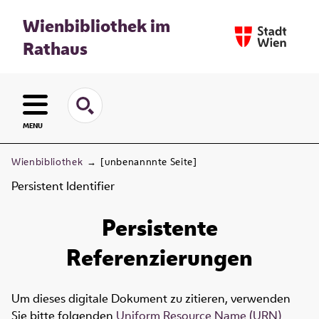
Wienbibliothek im
Rathaus
MENU
Wienbibliothek
→
[unbenannnte Seite]
Persistent Identifier
Persistente
Referenzierungen
Um dieses digitale Dokument zu zitieren, verwenden
Sie bitte folgenden
Uniform Resource Name (URN)