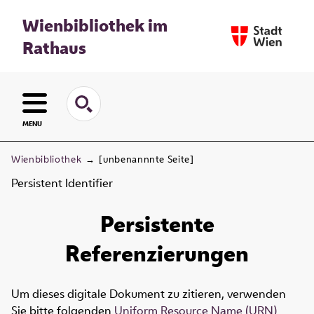
Wienbibliothek im
Rathaus
MENU
Wienbibliothek
→
[unbenannnte Seite]
Persistent Identifier
Persistente
Referenzierungen
Um dieses digitale Dokument zu zitieren, verwenden
Sie bitte folgenden
Uniform Resource Name (URN)