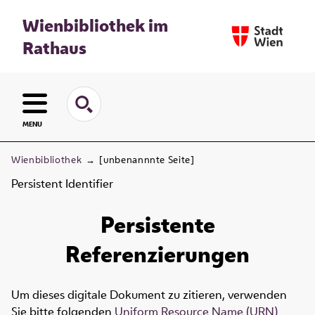
Wienbibliothek im
Rathaus
MENU
Wienbibliothek
→
[unbenannnte Seite]
Persistent Identifier
Persistente
Referenzierungen
Um dieses digitale Dokument zu zitieren, verwenden
Sie bitte folgenden
Uniform Resource Name (URN)