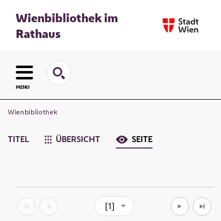
Wienbibliothek im
Rathaus
MENU
Wienbibliothek
TITEL
ÜBERSICHT
SEITE
[1]