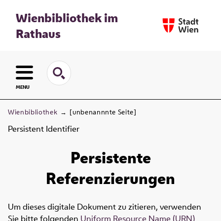
Wienbibliothek im
Rathaus
MENU
Wienbibliothek
→
[unbenannnte Seite]
Persistent Identifier
Persistente
Referenzierungen
Um dieses digitale Dokument zu zitieren, verwenden
Sie bitte folgenden
Uniform Resource Name (URN)