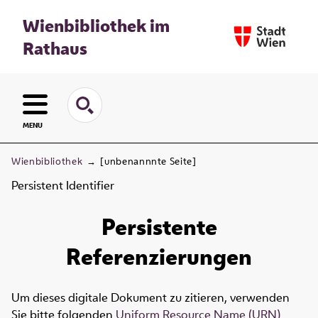
Wienbibliothek im
Rathaus
MENU
Wienbibliothek
→
[unbenannnte Seite]
Persistent Identifier
Persistente
Referenzierungen
Um dieses digitale Dokument zu zitieren, verwenden
Sie bitte folgenden
Uniform Resource Name (URN)