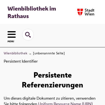
Wienbibliothek im
Rathaus
MENU
Wienbibliothek
→
[unbenannnte Seite]
Persistent Identifier
Persistente
Referenzierungen
Um dieses digitale Dokument zu zitieren, verwenden
Sie bitte folgenden
Uniform Resource Name (URN)