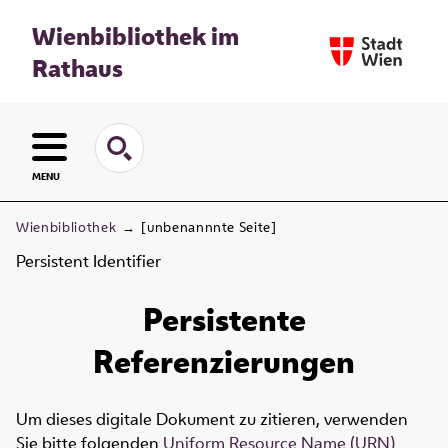
Wienbibliothek im
Rathaus
MENU
Wienbibliothek
→
[unbenannnte Seite]
Persistent Identifier
Persistente
Referenzierungen
Um dieses digitale Dokument zu zitieren, verwenden
Sie bitte folgenden
Uniform Resource Name (URN)