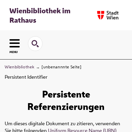
Wienbibliothek im
Rathaus
MENU
Wienbibliothek
→
[unbenannnte Seite]
Persistent Identifier
Persistente
Referenzierungen
Um dieses digitale Dokument zu zitieren, verwenden
Sie bitte folgenden
Uniform Resource Name (URN)