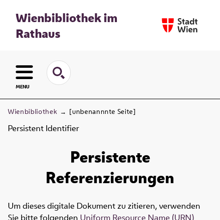
Wienbibliothek im
Rathaus
MENU
Wienbibliothek
→
[unbenannnte Seite]
Persistent Identifier
Persistente
Referenzierungen
Um dieses digitale Dokument zu zitieren, verwenden
Sie bitte folgenden
Uniform Resource Name (URN)