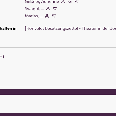
Geßner, Adrienne
Swagul, ...
Matias, ...
halten in
[Konvolut Besetzungszettel - Theater in der Jos
H)