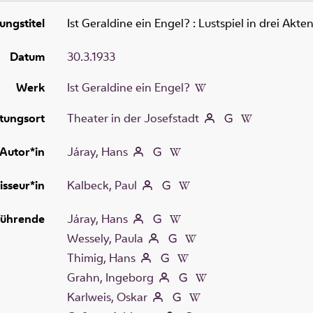
ungstitel
Ist Geraldine ein Engel?
:
Lustspiel in drei Akte
Datum
30.3.1933
Werk
Ist Geraldine ein Engel?
tungsort
Theater in der Josefstadt
Autor*in
Járay, Hans
isseur*in
Kalbeck, Paul
führende
Járay, Hans
Wessely, Paula
Thimig, Hans
Grahn, Ingeborg
Karlweis, Oskar