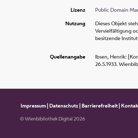
Lizenz
Public Domain Mar
Nutzung
Dieses Objekt ste
Vervielfältigung 
besitzende Institu
Quellenangabe
Ibsen, Henrik: [Ko
26.5.1933. Wienbib
Impressum
|
Datenschutz
|
Barrierefreiheit
|
Kontak
© Wienbibliothek Digital 2026