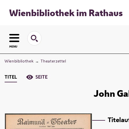
Wienbibliothek im Rathaus
MENU
Wienbibliothek
→
Theaterzettel
TITEL
SEITE
John Gab
Titela