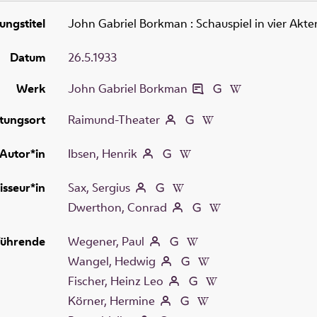
ungstitel
John Gabriel Borkman
:
Schauspiel in vier Akte
Datum
26.5.1933
Werk
John Gabriel Borkman
tungsort
Raimund-Theater
Autor*in
Ibsen, Henrik
isseur*in
Sax, Sergius
Dwerthon, Conrad
führende
Wegener, Paul
Wangel, Hedwig
Fischer, Heinz Leo
Körner, Hermine