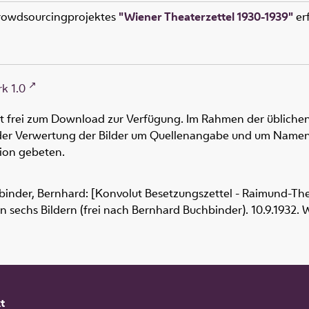
rowdsourcingprojektes
"Wiener Theaterzettel 1930-1939"
erf
k 1.0
ht frei zum Download zur Verfügung. Im Rahmen der üblichen
oder Verwertung der Bilder um Quellenangabe und um Namen
tion gebeten.
binder, Bernhard: [Konvolut Besetzungszettel - Raimund-Thea
n sechs Bildern (frei nach Bernhard Buchbinder). 10.9.1932.
t