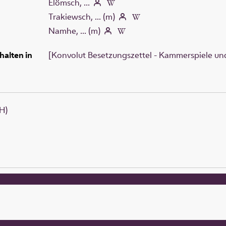
Elömsch, ...
Trakiewsch, ... (m)
Namhe, ... (m)
halten in
[Konvolut Besetzungszettel - Kammerspiele und
H)