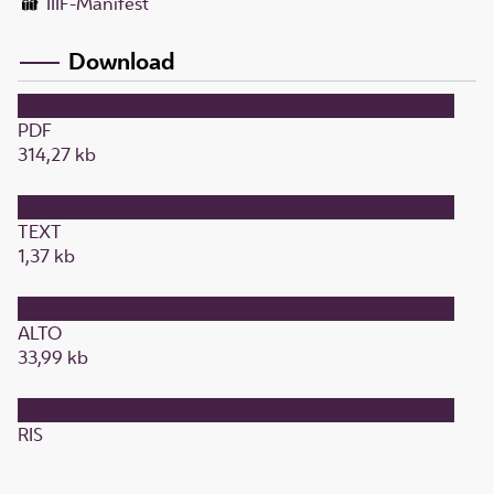
IIIF-Manifest
Download
PDF
314,27 kb
TEXT
1,37 kb
ALTO
33,99 kb
RIS