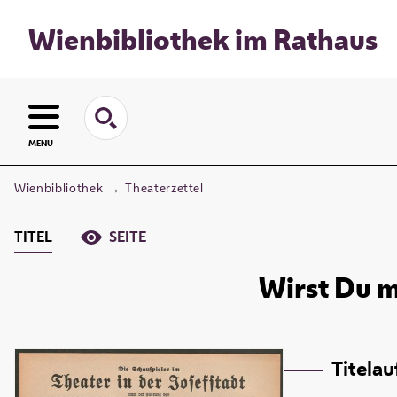
Wienbibliothek im Rathaus
MENU
Wienbibliothek
→
Theaterzettel
TITEL
SEITE
Wirst Du m
Titela