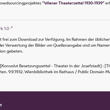
rowdsourcingprojektes
"Wiener Theaterzettel 1930-1939"
erf
k 1.0
ht frei zum Download zur Verfügung. Im Rahmen der üblichen
oder Verwertung der Bilder um Quellenangabe und um Namen
tion gebeten.
[Konvolut Besetzungszettel - Theater in der Josefstadt] : [T
Akten. 9.9.1932. Wienbibliothek im Rathaus / Public Domain M
t