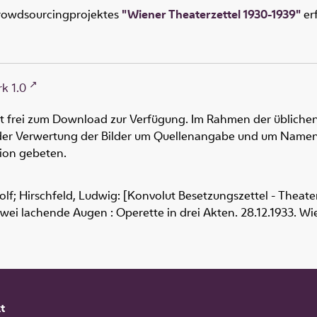
rowdsourcingprojektes
"Wiener Theaterzettel 1930-1939"
erf
k 1.0
ht frei zum Download zur Verfügung. Im Rahmen der üblichen
oder Verwertung der Bilder um Quellenangabe und um Namen
tion gebeten.
olf; Hirschfeld, Ludwig: [Konvolut Besetzungszettel - Theat
Zwei lachende Augen : Operette in drei Akten. 28.12.1933. W
t