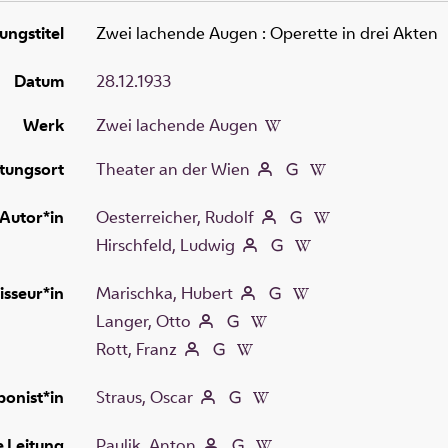
ungstitel
Zwei lachende Augen
:
Operette in drei Akten
Datum
28.12.1933
Werk
Zwei lachende Augen
tungsort
Theater an der Wien
Autor*in
Oesterreicher, Rudolf
Hirschfeld, Ludwig
isseur*in
Marischka, Hubert
Langer, Otto
Rott, Franz
onist*in
Straus, Oscar
e Leitung
Paulik, Anton