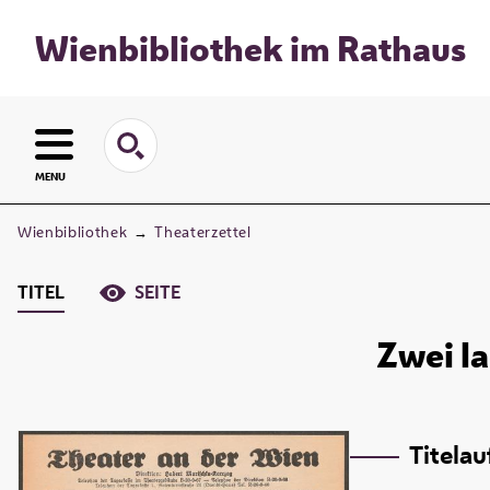
Wienbibliothek im Rathaus
MENU
Wienbibliothek
→
Theaterzettel
TITEL
SEITE
Zwei l
Titela