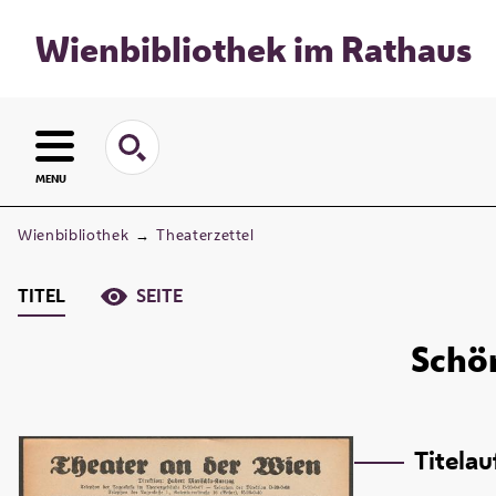
Wienbibliothek im Rathaus
MENU
Wienbibliothek
→
Theaterzettel
TITEL
SEITE
Schön
Titela