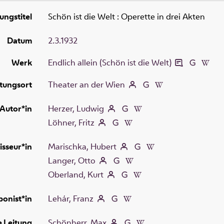
ungstitel
Schön ist die Welt
:
Operette in drei Akten
Datum
2.3.1932
Werk
Endlich allein (Schön ist die Welt)
tungsort
Theater an der Wien
Autor*in
Herzer, Ludwig
Löhner, Fritz
isseur*in
Marischka, Hubert
Langer, Otto
Oberland, Kurt
onist*in
Lehár, Franz
e Leitung
Schönherr, Max