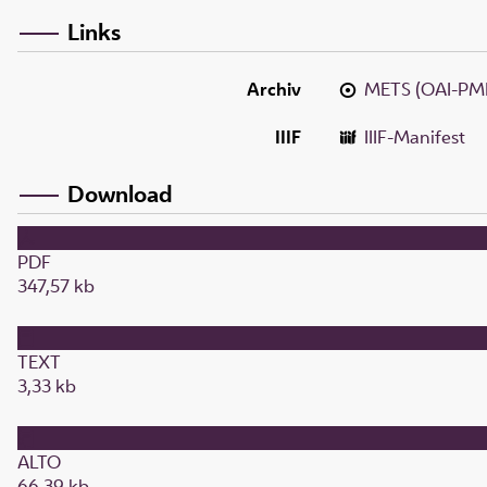
Links
Archiv
METS (OAI-PM
IIIF
IIIF-Manifest
Download
PDF
347,57 kb
TEXT
3,33 kb
ALTO
66,39 kb