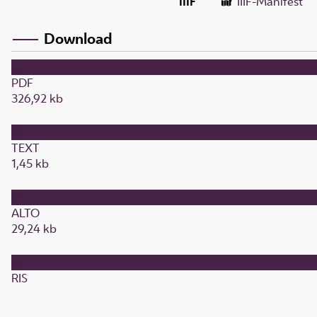
IIIF
IIIF-Manifest
Download
PDF
326,92 kb
TEXT
1,45 kb
ALTO
29,24 kb
RIS