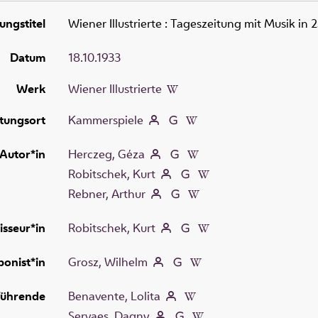
ungstitel
Wiener Illustrierte
:
Tageszeitung mit Musik in 
Datum
18.10.1933
Werk
Wiener Illustrierte
tungsort
Kammerspiele
Autor*in
Herczeg, Géza
Robitschek, Kurt
Rebner, Arthur
isseur*in
Robitschek, Kurt
onist*in
Grosz, Wilhelm
führende
Benavente, Lolita
Servaes, Dagny