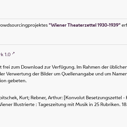
rowdsourcingprojektes
"Wiener Theaterzettel 1930-1939"
erf
k 1.0
ht frei zum Download zur Verfügung. Im Rahmen der üblichen
oder Verwertung der Bilder um Quellenangabe und um Namen
tion gebeten.
itschek, Kurt; Rebner, Arthur: [Konvolut Besetzungszettel 
Wiener Illustrierte : Tageszeitung mit Musik in 25 Rubriken. 