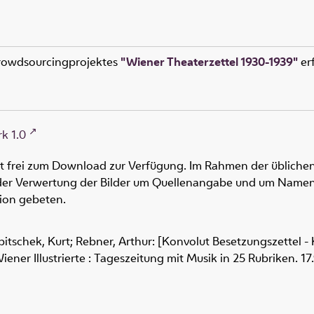
rowdsourcingprojektes
"Wiener Theaterzettel 1930-1939"
erf
k 1.0
ht frei zum Download zur Verfügung. Im Rahmen der üblichen
oder Verwertung der Bilder um Quellenangabe und um Namen
tion gebeten.
itschek, Kurt; Rebner, Arthur: [Konvolut Besetzungszettel 
Wiener Illustrierte : Tageszeitung mit Musik in 25 Rubriken. 