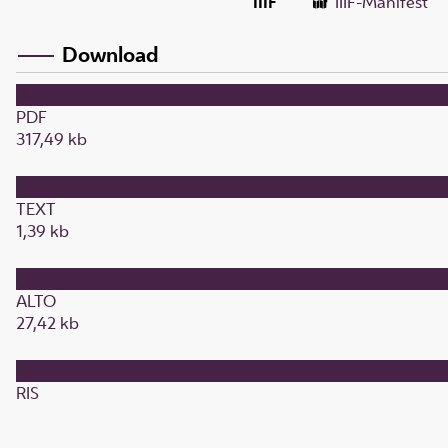
IIIF
IIIF-Manifest
Download
PDF
317,49 kb
TEXT
1,39 kb
ALTO
27,42 kb
RIS