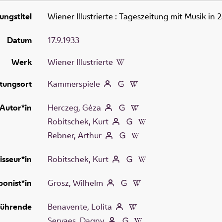
ungstitel
Wiener Illustrierte
:
Tageszeitung mit Musik in 
Datum
17.9.1933
Werk
Wiener Illustrierte
tungsort
Kammerspiele
Autor*in
Herczeg, Géza
Robitschek, Kurt
Rebner, Arthur
isseur*in
Robitschek, Kurt
onist*in
Grosz, Wilhelm
führende
Benavente, Lolita
Servaes, Dagny