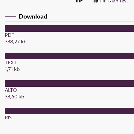
IIIF
IIIF-Manifest
Download
PDF
338,27 kb
TEXT
1,71 kb
ALTO
33,60 kb
RIS