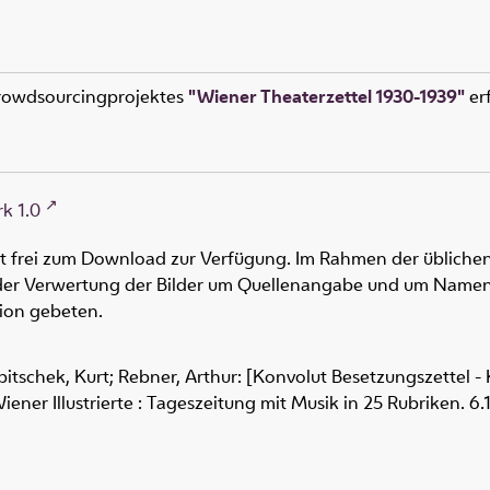
rowdsourcingprojektes
"Wiener Theaterzettel 1930-1939"
erf
k 1.0
ht frei zum Download zur Verfügung. Im Rahmen der üblichen
oder Verwertung der Bilder um Quellenangabe und um Namen
tion gebeten.
itschek, Kurt; Rebner, Arthur: [Konvolut Besetzungszettel 
Wiener Illustrierte : Tageszeitung mit Musik in 25 Rubriken. 