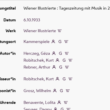
ungstitel
Wiener Illustrierte
:
Tageszeitung mit Musik in 
Datum
6.10.1933
Werk
Wiener Illustrierte
tungsort
Kammerspiele
Autor*in
Herczeg, Géza
Robitschek, Kurt
Rebner, Arthur
isseur*in
Robitschek, Kurt
onist*in
Grosz, Wilhelm
führende
Benavente, Lolita
Servaes, Dagny