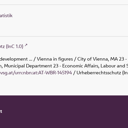
atistik
z (InC 1.0)
 development ... / Vienna in figures / City of Vienna, MA 23 -
n, Municipal Department 23 - Economic Affairs, Labour and S
obvsg.at/urn:nbn:at:AT-WBR-145194
/ Urheberrechtsschutz (In
t