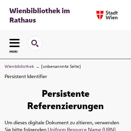
Wienbibliothek im
Rathaus
MENU
Wienbibliothek
→
[unbenannnte Seite]
Persistent Identifier
Persistente
Referenzierungen
Um dieses digitale Dokument zu zitieren, verwenden
Sie bitte folgenden
Uniform Resource Name (URN)