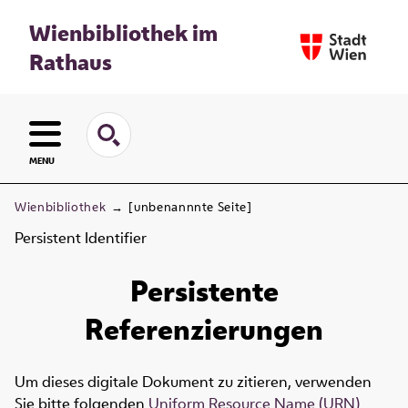
Wienbibliothek im
Rathaus
MENU
Wienbibliothek
→
[unbenannnte Seite]
Persistent Identifier
Persistente
Referenzierungen
Um dieses digitale Dokument zu zitieren, verwenden
Sie bitte folgenden
Uniform Resource Name (URN)