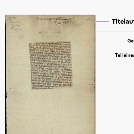
Titela
Ge
Teil ein