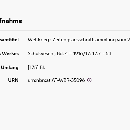
ufnahme
samttitel
Weltkrieg : Zeitungsausschnittsammlung vom W
es Werkes
Schulwesen ; Bd. 4 = 1916/17: 12.7. - 6.1.
Umfang
[175] Bl.
URN
urn:nbn:at:AT-WBR-35096