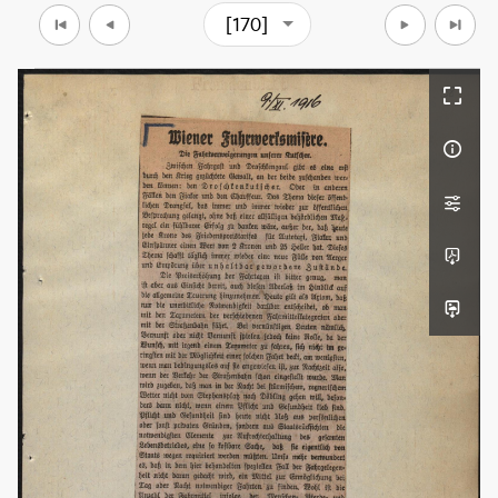
[170]