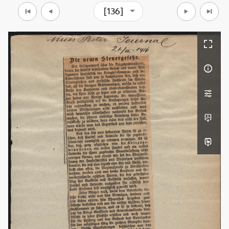
[136]