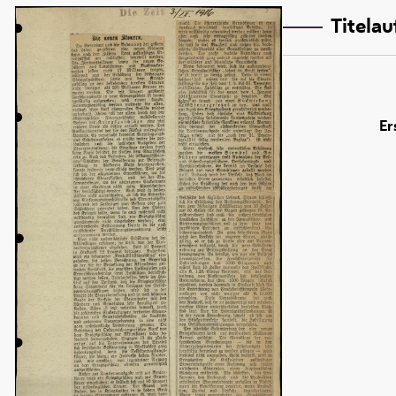
Titela
Er