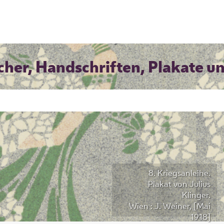
cher, Handschriften, Plakate u
8. Kriegsanleihe.
Plakat von Julius
Klinger.
Wien : J. Weiner, [Mai
1918]