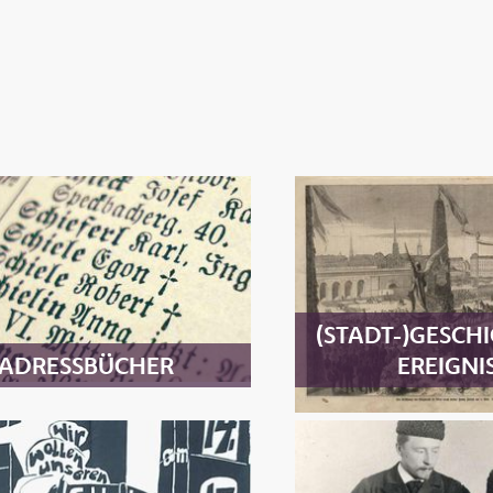
(STADT-)GESCH
ADRESSBÜCHER
EREIGNI