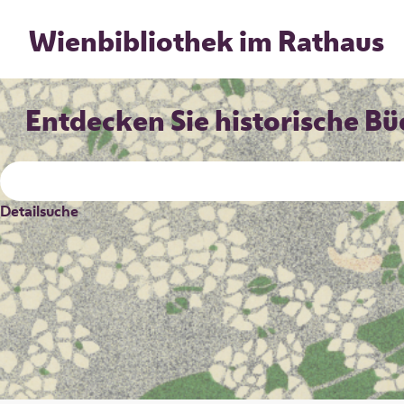
Wienbibliothek im Rathaus
Entdecken Sie historische Bü
MENU
Wienbibliothek
→
Home
Detailsuche