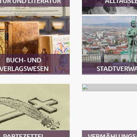
TUR UND LITERATUR
ALLTAGSL
BUCH- UND
VERLAGSWESEN
STADTVERW
PARTEZETTEL
VERMÄHLUNGS