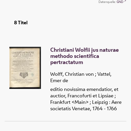
Datenquelle:
GND
8
Titel
Christiani Wolfii jus naturae
methodo scientifica
pertractatum
Wolff, Christian von
;
Vattel,
Emer de
editio novissima emendatior, et
auctior, Francofurti et Lipsiae ;
Frankfurt <Main> ; Leipzig : Aere
societatis Venetae, 1764 - 1766