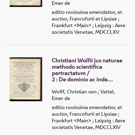
ex Contractu, et de jure in re
Emer de
sua alteri constituto, veluti
editio novissima emendatior, et
pignore, hypotheca et
auctior, Francofurti et Lipsiae ;
servitutibus
Frankfurt <Main> ; Leipzig : Aere
societatis Venetae, MDCCLXV
Christiani Wolfii jus naturae
methodo scientifica
pertractatum
/
2 :
De dominio ac inde
resultantibus juribus
cumque iis connexis
Wolff, Christian von
;
Vattel,
obligationibus
Emer de
editio novissima emendatior, et
auctior, Francofurti et Lipsiae ;
Frankfurt <Main> ; Leipzig : Aere
societatis Venetae, MDCCLXIV