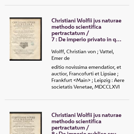
Christiani Wolfii jus naturae
methodo scientifica
pertractatum
/
7 :
De imperio privato in qua
tam de imperio ac societate
in genere, quam de officiis
Wolff, Christian von
;
Vattel,
ac jure in societatibus
Emer de
Conjugali, Paterna, Herili
editio novissima emendatior, et
atque Domo agitur, seu Jus
auctior, Francofurti et Lipsiae ;
omne Personarum
Frankfurt <Main> ; Leipzig : Aere
demonstratur
societatis Venetae, MDCCLXVI
Christiani Wolfii jus naturae
methodo scientifica
pertractatum
/
8 :
De imperio publico seu