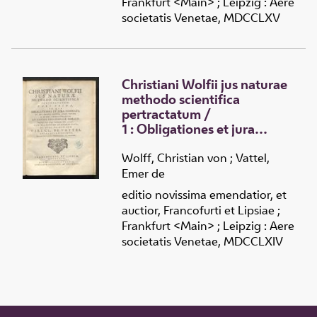
Frankfurt <Main> ; Leipzig : Aere
societatis Venetae, MDCCLXV
Christiani Wolfii jus naturae
methodo scientifica
pertractatum
/
1 :
Obligationes et jura
connata ex ipsa hominis
essentia atque natura a
Wolff, Christian von
;
Vattel,
priori demonstrantur et
Emer de
totius philosophiae moralis
editio novissima emendatior, et
omnisque Juris reliqui
auctior, Francofurti et Lipsiae ;
fundamenta solida jaciuntur,
Frankfurt <Main> ; Leipzig : Aere
cum clarissimi auctoris vita
societatis Venetae, MDCCLXIV