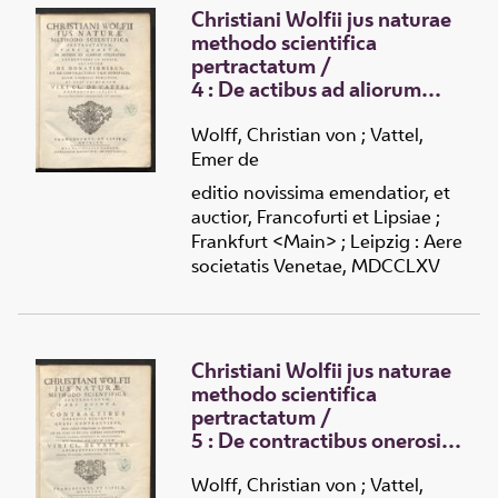
Christiani Wolfii jus naturae
methodo scientifica
pertractatum
/
4 :
De actibus ad aliorum
utilitatem tendentibus in
specie, ubi agitur de
Wolff, Christian von
;
Vattel,
donationibus et de
Emer de
contractibus tam beneficis,
editio novissima emendatior, et
quam onerosis praecipuis
auctior, Francofurti et Lipsiae ;
Frankfurt <Main> ; Leipzig : Aere
societatis Venetae, MDCCLXV
Christiani Wolfii jus naturae
methodo scientifica
pertractatum
/
5 :
De contractibus onerosis
reliquis, quasi contractibus,
Modis tollendi obligationem
Wolff, Christian von
;
Vattel,