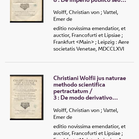
jure civitatis in qua omne jus
publicum universale
Wolff, Christian von
;
Vattel,
demonstratur et verioris
Emer de
politicae inconcussa
editio novissima emendatior, et
fundamenta ponuntur
auctior, Francofurti et Lipsiae ;
Frankfurt <Main> ; Leipzig : Aere
societatis Venetae, MDCCLXVI
Christiani Wolfii jus naturae
methodo scientifica
pertractatum
/
3 :
De modo derivativo
acquirendi dominium et jus
quodcumque praesertim in
Wolff, Christian von
;
Vattel,
re alterius
Emer de
editio novissima emendatior, et
auctior, Francofurti et Lipsiae ;