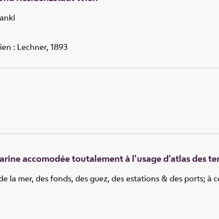
rankl
 Wien : Lechner, 1893
rine accomodée toutalement à l'usage d'atlas des te
de la mer, des fonds, des guez, des estations & des ports; à c