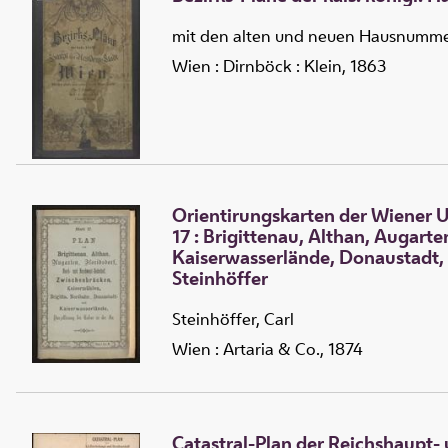
mit den alten und neuen Hausnummern
Wien : Dirnböck : Klein, 1863
Orientirungskarten der Wiener
17 :
Brigittenau, Althan, Augart
Kaiserwasserlände, Donaustadt, P
Steinhöffer
Steinhöffer, Carl
Wien : Artaria & Co., 1874
Catastral-Plan der Reichshaupt-