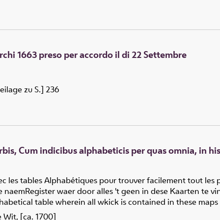
rchi 1663 preso per accordo il di 22 Settembre
Beilage zu S.] 236
bis, Cum indicibus alphabeticis per quas omnia, in his
 les tables Alphabétiques pour trouver facilement tout les p
 naemRegister waer door alles 't geen in dese Kaarten te v
habetical table wherein all wkick is contained in these maps
 Wit, [ca. 1700]