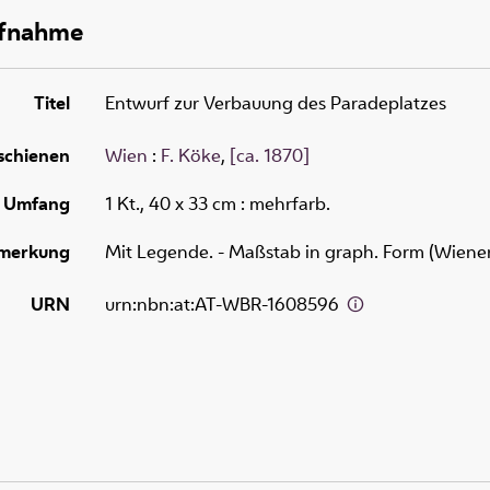
ufnahme
Titel
Entwurf zur Verbauung des Paradeplatzes
schienen
Wien
:
F. Köke
,
[ca. 1870]
Umfang
1 Kt., 40 x 33 cm
: mehrfarb.
merkung
Mit Legende. - Maßstab in graph. Form (Wiener
URN
urn:nbn:at:AT-WBR-1608596