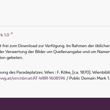
k 1.0
ht frei zum Download zur Verfügung. Im Rahmen der üblichen
oder Verwertung der Bilder um Quellenangabe und um Namen
tion gebeten.
ung des Paradeplatzes. Wien : F. Köke, [ca. 1870]. Wienbibl
obvsg.at/urn:nbn:at:AT-WBR-1608596
/ Public Domain Mark 1