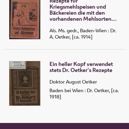
Rezepte für
Kriegsmehlspeisen und
Bäckereien die mit den
vorhandenen Mehlsorten
und den zurzeit zur
Verfügung stehenden
Als. Ms. gedr., Baden-Wien : Dr.
Zutaten leicht und sicher in
A. Oetker, [ca. 1914]
der eigenen Küche
hergestellt werden können
und bei deren
Zusammenstellung von
Ein heller Kopf verwendet
erfahrenen Hausfrauen der
stets Dr. Oetker's Rezepte
größte Wert gelegt worden
ist auf Nährwert,
Doktor August Oetker
Wohlbekömmlichkeit und
Baden bei Wien : Dr. Oetker, [ca.
Preiswürdigkeit
1918]