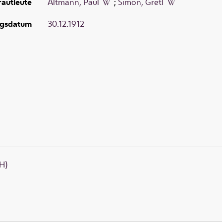
rautleute
Altmann, Paul
;
Simon, Gretl
gsdatum
30.12.1912
H)