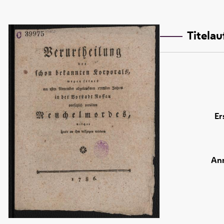
Titela
Er
An