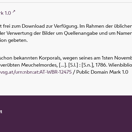
k 1.0
ht frei zum Download zur Verfügung. Im Rahmen der üblichen
oder Verwertung der Bilder um Quellenangabe und um Namen
tion gebeten.
 schon bekannten Korporals, wegen seines am 1sten Novemb
verübten Meuchelmordes, [...]. [S.l.] : [S.n.], 1786. Wienbibl
obvsg.at/urn:nbn:at:AT-WBR-12475
/ Public Domain Mark 1.0
t