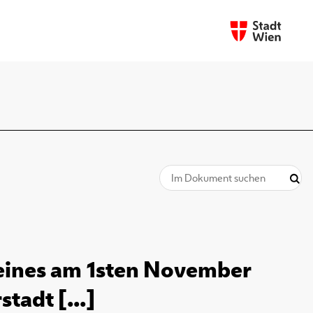
seines am 1sten November
tadt [...]