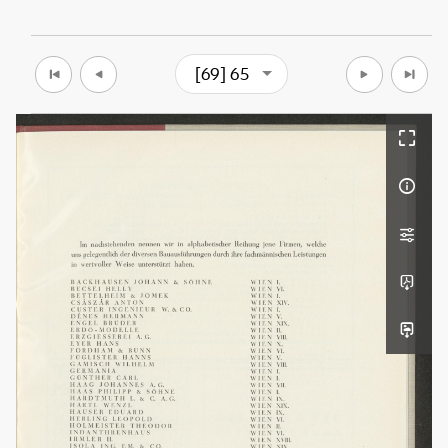
[69] 65