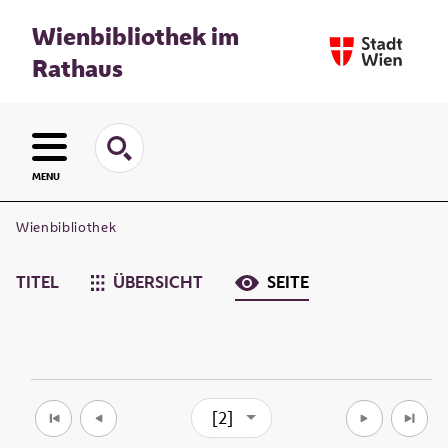
Wienbibliothek im
Rathaus
MENU
Wienbibliothek
TITEL
ÜBERSICHT
SEITE
[2]